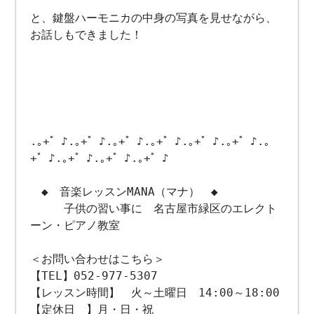
と、鍵盤ハーモニカの中身の写真を見せながら、
お話しもできました！
.｡+゜♪.｡+゜♪.｡+゜♪.｡+゜♪.｡+゜♪.｡+゜♪.｡
+゜♪.｡+゜♪.｡+゜♪.｡+゜♪
◆ 音楽レッスンMANA（マナ） ◆
子供の習い事に 名古屋市緑区のエレクト
ーン・ピアノ教室
＜お問い合わせはこちら＞
【TEL】052-977-5307
【レッスン時間】 火～土曜日 14:00～18:00
【定休日 】月・日・祝