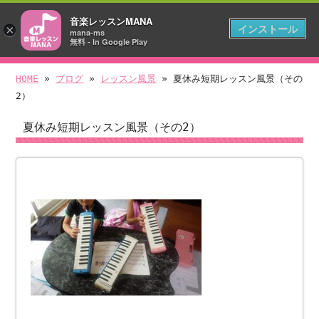
ピアノ・エレクトーンの習い事なら、緑区の音楽レッスンMANA
音楽レッスンMANA
インストール
×
mana-ms
無料 - In Google Play
HOME
»
ブログ
»
レッスン風景
» 夏休み短期レッスン風景（その
2）
夏休み短期レッスン風景（その2）