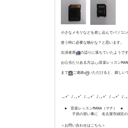
小さなメモリなどを差し込んでパソコン
使う時に必要な物かな？と思います。
出演者席
の辺りに落ちていたようで
お心当たりある方は
音楽レッスンMAN
まで
ご連絡
いただけると、嬉しいで
.｡+゜♪.｡+゜♪.｡+゜♪.｡+゜♪.｡+゜♪.
◆ 音楽レッスンMANA（マナ） ◆
子供の習い事に 名古屋市緑区のエ
＜お問い合わせはこちら＞