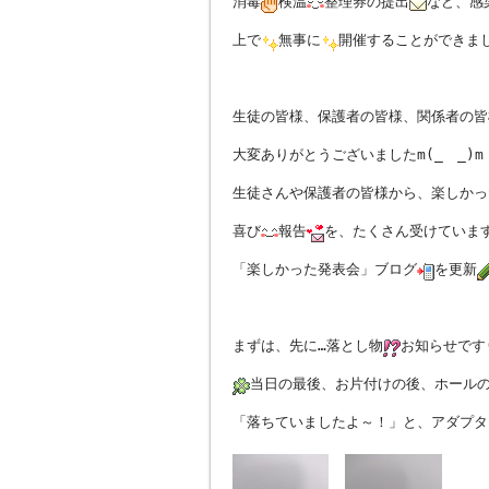
消毒
検温
整理券の提出
など、感
上で
無事に
開催することができまし
生徒の皆様、保護者の皆様、関係者の皆
大変ありがとうございましたm(_ _)m
生徒さんや保護者の皆様から、楽しかっ
喜び
報告
を、たくさん受けていま
「楽しかった発表会」ブログ
を更新
まずは、先に…落とし物
お知らせです(
当日の最後、お片付けの後、ホール
「落ちていましたよ～！」と、アダプタ