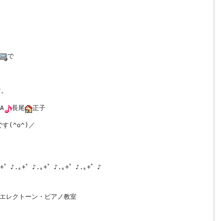
で
す。
A
長尾
正子
す(^o^)／
｡+゜♪.｡+゜♪.｡+゜♪.｡+゜♪.｡+゜♪
レクトーン・ピアノ教室