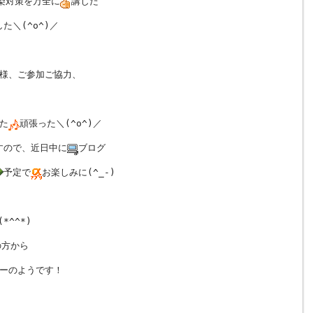
染対策を万全に
講じた
た＼(^o^)／
様、ご参加ご協力、
た
頑張った＼(^o^)／
すので、近日中に
ブログ
予定で
お楽しみに(^_-)
*^^*)
の方から
ーのようです！