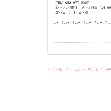
【TEL】052-977-5307
【レッスン時間】 火～土曜日 14:00～
【定休日 】月・日・祝
.｡+゜♪.｡+゜♪.｡+゜♪.｡+゜♪.｡+゜♪.
«
R3年度 リハーサルレッスン（小4・小6