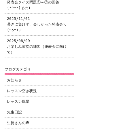
発表会クイズ問題①～⑦の回答
(*^^*)その1
2025/11/01
暑さに負けず、楽しかった発表会＼
(^o^)／
2025/08/09
お楽しみ演奏の練習（発表会に向け
て）
ブログカテゴリ
お知らせ
レッスン空き状況
レッスン風景
先生日記
生徒さんの声