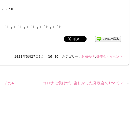
18:00
｡+゜♪.｡+゜♪.｡+゜♪.｡+゜♪.｡+゜♪
2021年8月27日(金) 16:16｜カテゴリー：
お知らせ
,
発表会・イベント
）その4
コロナに負けず、楽しかった発表会＼(^o^)／
»