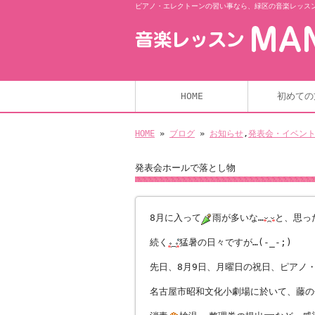
ピアノ・エレクトーンの習い事なら、緑区の音楽レッスンM
HOME
初めての
HOME
»
ブログ
»
お知らせ
,
発表会・イベン
発表会ホールで落とし物
8月に入って
雨が多いな…
と、思っ
続く
猛暑の日々ですが…(-_-;)
先日、8月9日、月曜日の祝日、ピアノ
名古屋市昭和文化小劇場に於いて、藤の