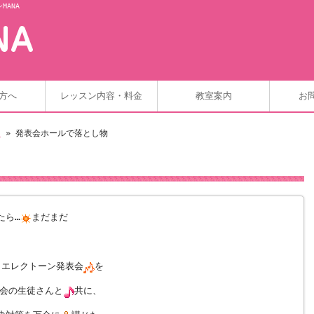
ANA
方へ
レッスン内容・料金
教室案内
お
ト
» 発表会ホールで落とし物
たら…
まだまだ
・エレクトーン発表会
を
会の生徒さんと
共に、